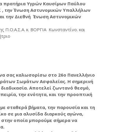
 τα πρατήρια Υγρών Καυσίμων Παύλου
 , την Ένωση Αστυνομικών Υπαλλήλων
και την Διεθνή Ένωση Αστυνομικών
ς Π.Ο.Α.Σ.Α. κ. ΒΟΡΓΙΑ Κωνσταντίνο. και
μήτριο
ή να σας καλωσορίσω στο 26ο Πανελλήνιο
τράτων Σωμάτων Ασφαλείας. Η σημερινή
 διαδικασία. Αποτελεί ζωντανό θεσμό,
πειρία, την ενότητα, και την προοπτική
με σταθερά βήματα, την παρουσία και τη
κο σε μια αλυσίδα διαρκούς αγώνα,
 στην οποία μπορούμε σήμερα να
α.