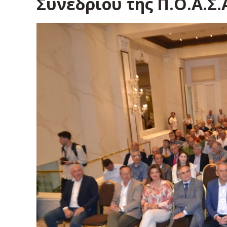
Συνεδρίου της Π.Ο.Α.Σ.