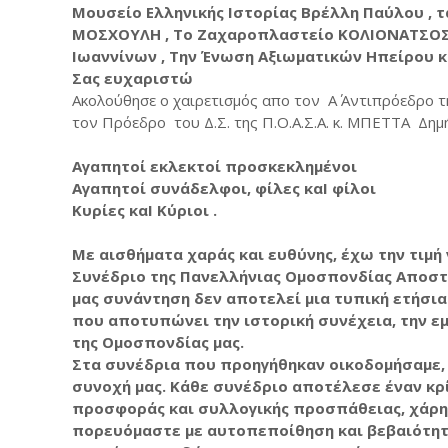
Μουσείο Ελληνικής Ιστορίας Βρέλλη Παύλου ,
ΜΟΣΧΟΥΛΗ , Το Ζαχαροπλαστείο ΚΟΛΙΟΝΑΤΣΟΣ
Ιωαννίνων , Την Ένωση Αξιωματικών Ηπείρου 
Σας ευχαριστώ
Ακολούθησε ο χαιρετισμός απο τον Α΄ Αντιπρόεδρο τη
τον Πρόεδρο του Δ.Σ. της Π.Ο.Α.Σ.Α. κ. ΜΠΕΤΤΑ Δη
Αγαπητοί εκλεκτοί προσκεκλημένοι
Αγαπητοί συνάδελφοι, φίλες καΙ φίλοι
Κυρίες καΙ Κύριοι .
Με αισθήματα χαράς και ευθύνης, έχω την τιμ
Συνέδριο της Πανελλήνιας Ομοσπονδίας Αποσ
μας συνάντηση δεν αποτελεί μια τυπική ετήσια
που αποτυπώνει την ιστορική συνέχεια, την εμ
της Ομοσπονδίας μας.
Στα συνέδρια που προηγήθηκαν οικοδομήσαμε, 
συνοχή μας. Κάθε συνέδριο αποτέλεσε έναν κρί
προσφοράς και συλλογικής προσπάθειας, χάρη
πορευόμαστε με αυτοπεποίθηση και βεβαιότητ