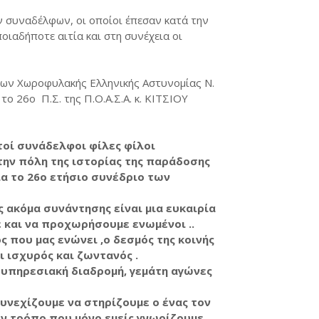
ν συναδέλφων, οι οποίοι έπεσαν κατά την
οιαδήποτε αιτία και στη συνέχεια οι
ν Χωροφυλακής Ελληνικής Αστυνομίας Ν.
ο 26ο Π.Σ. της Π.Ο.Α.Σ.Α. κ. ΚΙΤΣΙΟΥ
τοί συνάδελφοι φίλες φίλοι
την πόλη της ιστορίας της παράδοσης
ια το 26ο ετήσιο συνέδριο των
ς ακόμα συνάντησης είναι μια ευκαιρία
 και να προχωρήσουμε ενωμένοι ..
 που μας ενώνει ,ο δεσμός της κοινής
 ισχυρός και ζωντανός .
 υπηρεσιακή διαδρομή, γεμάτη αγώνες
συνεχίζουμε να στηρίζουμε ο ένας τον
ν τρόπο που μόνο εμείς γνωρίζουμε .