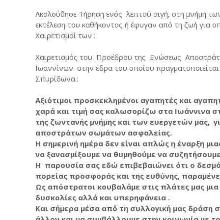
Ακολούθησε Τήρηση ενός λεπτού σιγή, στη μνήμη τω
εκτέλεση του καθήκοντος ή έφυγαν από τη ζωή για οπ
Χαιρετισμοί των :
Χαιρετισμός του Προέδρου της Ενώσεως Αποστράτω
Ιωαννίνων στην έδρα του οποίου πραγματοποιείται τ
Σπυρίδωνα.:
Αξιότιμοι προσκεκλημένοι αγαπητές και αγαπη
χαρά και τιμή σας καλωσορίζω στα Ιωάννινα σ
της ζωντανής μνήμης και των ευεργετών μας, γ
αποστράτων σωμάτων ασφαλείας.
Η σημερινή ημέρα δεν είναι απλώς η έναρξη μια
να ξανασμίξουμε να θυμηθούμε να συζητήσουμε
Η παρουσία σας εδώ επιβεβαιώνει ότι ο δεσμός
πορείας προσφοράς και της ευθύνης, παραμένει
Ως απόστρατοι κουβαλάμε στις πλάτες μας μια
δυσκολίες αλλά και υπερηφάνεια .
Και σήμερα μέσα από τη συλλογική μας δράση 
άλλον και να συμβάλλουμε στην κοινωνία με το