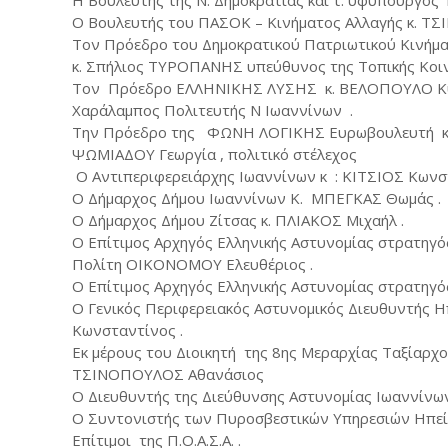
Η Βουλευτής της Ν. Δημοκρατίας και τ. υφυπουργός
Ο Βουλευτής του ΠΑΣΟΚ – Κινήματος Αλλαγής κ. ΤΣ
Τον Πρόεδρο του Δημοκρατικού Πατριωτικού Κινήμα
κ. Σπήλιος ΤΥΡΟΠΑΝΗΣ υπεύθυνος της Τοπικής Κοιν
Τον Πρόεδρο ΕΛΛΗΝΙΚΗΣ ΛΥΣΗΣ κ. ΒΕΛΟΠΟΥΛΟ Κυρ
Χαράλαμπος Πολιτευτής Ν Ιωαννίνων .
Την Πρόεδρο της ΦΩΝΗ ΛΟΓΙΚΗΣ Ευρωβουλευτή κ.
ΨΩΜΙΑΔΟΥ Γεωργία , πολιτικό στέλεχος
Ο Αντιπεριφερειάρχης Ιωαννίνων κ : ΚΙΤΣΙΟΣ Κων
Ο Δήμαρχος Δήμου Ιωαννίνων Κ. ΜΠΕΓΚΑΣ Θωμάς .
Ο Δήμαρχος Δήμου Ζίτσας κ. ΠΛΙΑΚΟΣ Μιχαήλ .
Ο Επίτιμος Αρχηγός Ελληνικής Αστυνομίας στρατηγ
Πολίτη ΟΙΚΟΝΟΜΟΥ Ελευθέριος .
Ο Επίτιμος Αρχηγός Ελληνικής Αστυνομίας στρατηγ
Ο Γενικός Περιφερειακός Αστυνομικός Διευθυντής 
Κωνσταντίνος .
Εκ μέρους του Διοικητή της 8ης Μεραρχίας Ταξίαρχ
ΤΣΙΝΟΠΟΥΛΟΣ Αθανάσιος
Ο Διευθυντής της Διεύθυνσης Αστυνομίας Ιωαννίνων
Ο Συντονιστής των Πυροσβεστικών Υπηρεσιών Ηπεί
Επίτιμοι της Π.Ο.Α.Σ.Α. .