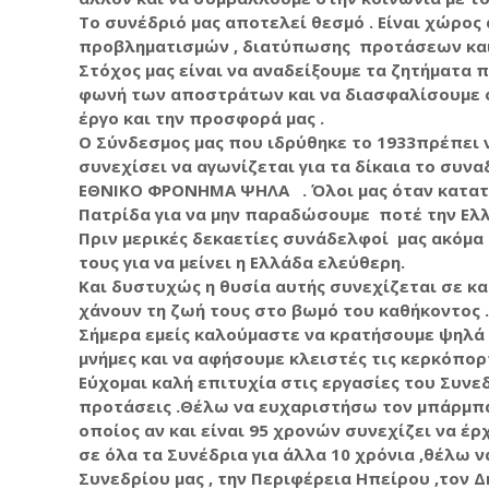
Το συνέδριό μας αποτελεί θεσμό . Είναι χώρ
προβληματισμών , διατύπωσης προτάσεων και 
Στόχος μας είναι να αναδείξουμε τα ζητήματα
φωνή των αποστράτων και να διασφαλίσουμε ότ
έργο και την προσφορά μας .
Ο Σύνδεσμος μας που ιδρύθηκε το 1933πρέπει 
συνεχίσει να αγωνίζεται για τα δίκαια το συ
ΕΘΝΙΚΟ ΦΡΟΝΗΜΑ ΨΗΛΑ . Όλοι μας όταν κατατ
Πατρίδα για να μην παραδώσουμε ποτέ την Ελλη
Πριν μερικές δεκαετίες συνάδελφοί μας ακόμ
τους για να μείνει η Ελλάδα ελεύθερη.
Και δυστυχώς η θυσία αυτής συνεχίζεται σε κ
χάνουν τη ζωή τους στο βωμό του καθήκοντος .
Σήμερα εμείς καλούμαστε να κρατήσουμε ψηλά τ
μνήμες και να αφήσουμε κλειστές τις κερκόπορ
Εύχομαι καλή επιτυχία στις εργασίες του Συνεδ
προτάσεις .Θέλω να ευχαριστήσω τον μπάρμπα
οποίος αν και είναι 95 χρονών συνεχίζει να έρ
σε όλα τα Συνέδρια για άλλα 10 χρόνια ,θέλω 
Συνεδρίου μας , την Περιφέρεια Ηπείρου ,τον Δή