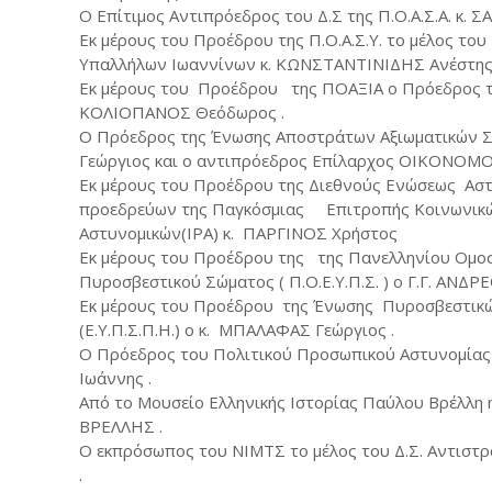
Ο Επίτιμος Αντιπρόεδρος του Δ.Σ της Π.Ο.Α.Σ.Α. κ
Εκ μέρους του Προέδρου της Π.Ο.Α.Σ.Υ. το μέλος το
Υπαλλήλων Ιωαννίνων κ. ΚΩΝΣΤΑΝΤΙΝΙΔΗΣ Ανέστης 
Εκ μέρους του Προέδρου της ΠΟΑΞΙΑ ο Πρόεδρος τ
ΚΟΛΙΟΠΑΝΟΣ Θεόδωρος .
Ο Πρόεδρος της Ένωσης Αποστράτων Αξιωματικών Στ
Γεώργιος και ο αντιπρόεδρος Επίλαρχος ΟΙΚΟΝΟΜΟ
Εκ μέρους του Προέδρου της Διεθνούς Ενώσεως Αστ
προεδρεύων της Παγκόσμιας Επιτροπής Κοινωνικών
Αστυνομικών(ΙΡΑ) κ. ΠΑΡΓΙΝΟΣ Χρήστος
Εκ μέρους του Προέδρου της της Πανελληνίου Ομ
Πυροσβεστικού Σώματος ( Π.Ο.Ε.Υ.Π.Σ. ) ο Γ.Γ. ΑΝ
Εκ μέρους του Προέδρου της Ένωσης Πυροσβεστικ
(E.Y.Π.Σ.Π.H.) ο κ. ΜΠΑΛΑΦΑΣ Γεώργιος .
Ο Πρόεδρος του Πολιτικού Προσωπικού Αστυνομίας
Ιωάννης .
Από το Μουσείο Ελληνικής Ιστορίας Παύλου Βρέλλη 
ΒΡΕΛΛΗΣ .
Ο εκπρόσωπος του ΝΙΜΤΣ το μέλος του Δ.Σ. Αντιστ
.