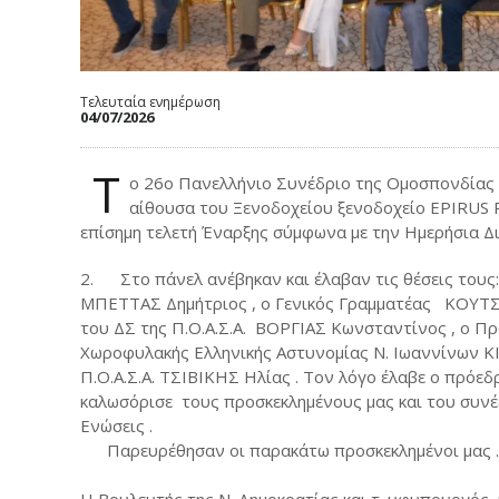
Τελευταία ενημέρωση
04/07/2026
Τ
ο 26ο Πανελλήνιο Συνέδριο της Ομοσπονδίας μ
αίθουσα του Ξενοδοχείου ξενοδοχείο EPIRUS
επίσημη τελετή Έναρξης σύμφωνα με την Ημερήσια Δι
2.
Στο πάνελ ανέβηκαν και έλαβαν τις θέσεις τους: 
ΜΠΕΤΤΑΣ Δημήτριος , ο Γενικός Γραμματέας ΚΟΥΤ
του ΔΣ της Π.Ο.Α.Σ.Α. ΒΟΡΓΙΑΣ Κωνσταντίνος , ο 
Χωροφυλακής Ελληνικής Αστυνομίας Ν. Ιωαννίνων ΚΙ
Π.Ο.Α.Σ.Α. ΤΣΙΒΙΚΗΣ Ηλίας . Τον λόγο έλαβε ο πρόεδρ
καλωσόρισε τους προσκεκλημένους μας και του συ
Ενώσεις .
Παρευρέθησαν οι παρακάτω προσκεκλημένοι μας .