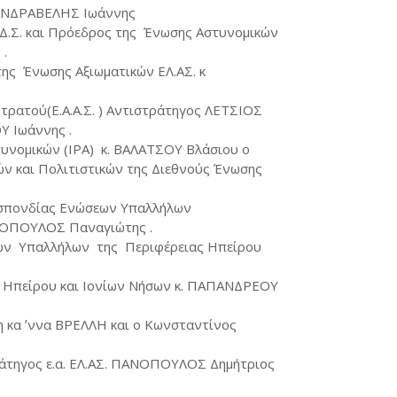
. ΣΑΝΔΡΑΒΕΛΗΣ Ιωάννης
υ Δ.Σ. και Πρόεδρος της Ένωσης Αστυνομικών
.
ης Ένωσης Αξιωματικών ΕΛ.ΑΣ. κ
ρατού(Ε.Α.Α.Σ. ) Αντιστράτηγος ΛΕΤΣΙΟΣ
Υ Ιωάννης .
υνομικών (ΙΡΑ) κ. ΒΑΛΑΤΣΟΥ Βλάσιου ο
 και Πολιτιστικών της Διεθνούς Ένωσης
οσπονδίας Ενώσεων Υπαλλήλων
ΔΡΕΟΠΟΥΛΟΣ Παναγιώτης .
ών Υπαλλήλων της Περιφέρειας Ηπείρου
 Ηπείρου και Ιονίων Νήσων κ. ΠΑΠΑΝΔΡΕΟΥ
η κα ʼννα ΒΡΕΛΛΗ και ο Κωνσταντίνος
ράτηγος ε.α. ΕΛ.ΑΣ. ΠΑΝΟΠΟΥΛΟΣ Δημήτριος