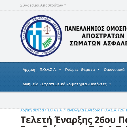
Σύνδεσμοι Αποστράτων
Αρχική
Π.Ο.Α.Σ.Α.
Γνώμες- Θέματα
Οικονομικά
Μνημεία - Στρατιωτικά κοιμητήρια -Πεσόντες
Αρχική σελίδα
/
Π.Ο.Α.Σ.Α.
/
Πανελλήνια Συνέδρια Π.Ο.Α.Σ.Α.
/
26 Π
Τελετή Έναρξης 26ου 