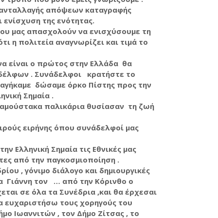
ος ανταλλαγής απόψεων καταγραφής
ενίσχυση της ενότητας.
 που μας απασχολούν να ενισχύσουμε τη
ι η πολιτεία αναγνωρίζει και τιμά το
να είναι ο πρώτος στην Ελλάδα θα
ναδέλφων . Συνάδελφοι κρατήστε το
αγήκαμε δώσαμε όρκο Πίστης προς την
νική Σημαία .
α αμούστακα παλικάρια θυσίασαν τη ζωή
αιρούς ειρήνης όπου συνάδελφοί μας
ην Ελληνική Σημαία τις Εθνικές μας
τες από την παγκοσμιοποίηση .
ρίου , γόνιμο διάλογο και δημιουργικές
 Γιάννη τον … από την Κόρινθο ο
χεται σε όλα τα Συνέδρια ,και θα έρχεσαι
να ευχαριστήσω τους χορηγούς του
μο Ιωαννιτών , τον Δήμο Ζίτσας , το