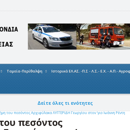
Ταμεία-Περίθαλψη
Ιστορικά ΕΛ.ΑΣ. -Π.Σ - Λ.Σ.- Ε.Χ. - Α.Π.- Αγρ
Δείτε όλες τι ενότητες
μη του πεσόντος Αρχιφύλακα ΛΥΓΓΕΡΙΔΗ Γεωργίου στον ʼγιο Ιωάννη Ρέντη
του πεσόντος