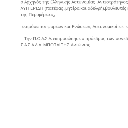
ο Αρχηγός της Ελληνικής Αστυνομίας
Αντιστράτηγος
ΛΥΓΓΕΡΙΔΗ (πατέρας ,μητέρα και αδελφή),βουλευτές
της Περιφέρειας,
εκπρόσωποι φορέων και Ενώσεων, Αστυνομικοί ε.ε
κ
Την Π.Ο.Α.Σ.Α. εκπροσώπησε ο πρόεδρος των συνεδ
Σ.Α.Σ.Α.Δ.Α. ΜΠΟΤΑΙΤΗΣ Αντώνιος..