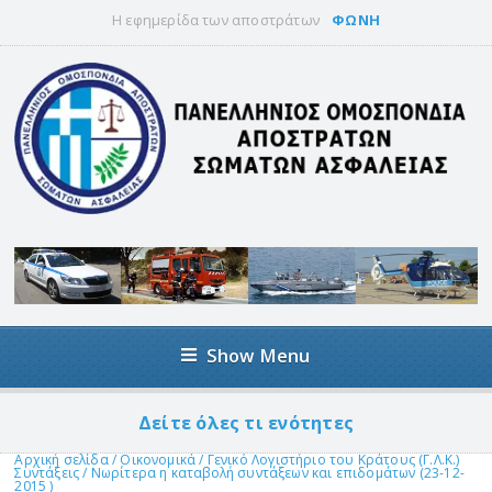
Η εφημερίδα των αποστράτων
ΦΩΝΗ
Show Menu
Δείτε όλες τι ενότητες
Αρχική σελίδα
/
Οικονομικά
/
Γενικό Λογιστήριο του Κράτους (Γ.Λ.Κ.)
Συντάξεις
/
Νωρίτερα η καταβολή συντάξεων και επιδομάτων (23-12-
2015 )