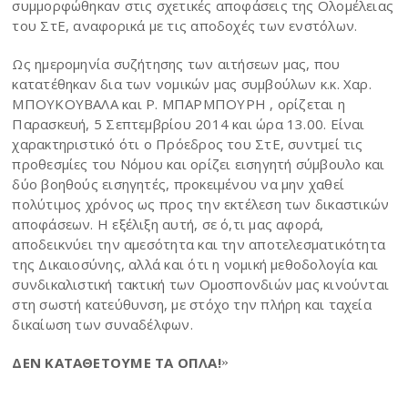
συμμορφώθηκαν στις σχετικές αποφάσεις της Ολομέλειας
του ΣτΕ, αναφορικά με τις αποδοχές των ενστόλων.
Ως ημερομηνία συζήτησης των αιτήσεων μας, που
κατατέθηκαν δια των νομικών μας συμβούλων κ.κ. Χαρ.
ΜΠΟΥΚΟΥΒΑΛΑ και Ρ. ΜΠΑΡΜΠΟΥΡΗ , ορίζεται η
Παρασκευή, 5 Σεπτεμβρίου 2014 και ώρα 13.00. Είναι
χαρακτηριστικό ότι ο Πρόεδρος του ΣτΕ, συντμεί τις
προθεσμίες του Νόμου και ορίζει εισηγητή σύμβουλο και
δύο βοηθούς εισηγητές, προκειμένου να μην χαθεί
πολύτιμος χρόνος ως προς την εκτέλεση των δικαστικών
αποφάσεων. Η εξέλιξη αυτή, σε ό,τι μας αφορά,
αποδεικνύει την αμεσότητα και την αποτελεσματικότητα
της Δικαιοσύνης, αλλά και ότι η νομική μεθοδολογία και
συνδικαλιστική τακτική των Ομοσπονδιών μας κινούνται
στη σωστή κατεύθυνση, με στόχο την πλήρη και ταχεία
δικαίωση των συναδέλφων.
ΔΕΝ ΚΑΤΑΘΕΤΟΥΜΕ ΤΑ ΟΠΛΑ!
»