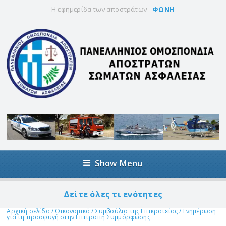
Η εφημερίδα των αποστράτων
ΦΩΝΗ
Show Menu
Δείτε όλες τι ενότητες
Αρχική σελίδα
/
Οικονομικά
/
Συμβούλιο της Επικρατείας
/
Ενημέρωση
για τη προσφυγή στην Επιτροπή Συμμόρφωσης