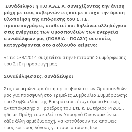
Συνάδελφοι η Π.Ο.Α.Α.Σ.Α. συνεχίζοντας την άνιση
μάχη με τους κυβερνώντες και με στόχο την άμεση
υλοποίηση της απόφασης του Σ.Τ.Ε.
προσυπογράφει, υιοθετεί και δηλώνει αλληλέγγυα
στις ενέργειες των Ομοσπονδιών των ενεργεία
συναδέλφων μας (ΠΟΑΞΙΑ – ΠΟΑΣΥ) οι οποίες
καταγράφονται στο ακόλουθο κείμενο:
«Στις 5/9/2014 συζητείται στην Επιτροπή Συμμόρφωσης
του ΣτΕ η προσφυγή μας
Συναδέλφισσες, συνάδελφοι
Σας ενημερώνουμε ότι η πρωτοβουλία των Ομοσπονδιών
μας για προσφυγή στο Τριμελές Συμβούλιο Συμμόρφωσης
του Συμβουλίου της Επικράτειας, έτυχε άμεσα θετικής
ανταπόκρισης: ο Πρόεδρος του ΣτΕ κ. Σωτήριος ΡΙΖΟΣ ,
ήδη με Πράξη του καλεί τον Υπουργό Οικονομικών και
κάθε άλλη αρμόδια αρχή, να καταθέσουν τις απόψεις
τους και τους λόγους για τους οποίους δεν