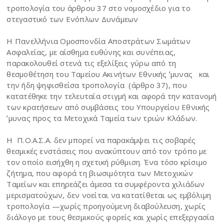
τροπολογία του άρθρου 37 στο νομοσχέδιο για το
στεγαστικό των Ενόπλων Δυνάμεων
Η Πανελλήνια Ομοσπονδία Αποστράτων Σωμάτων
Ασφαλείας, με αίσθημα ευθύνης και συνέπειας,
παρακολουθεί στενά τις εξελίξεις γύρω από τη
θεσμοθέτηση του Ταμείου Ακινήτων Εθνικής ʼμυνας και
την ήδη ψηφισθείσα τροπολογία (άρθρο 37), που
κατατέθηκε την τελευταία στιγμή και αφορά την κατανομή
των κρατήσεων από συμβάσεις του Υπουργείου Εθνικής
ʼμυνας προς τα Μετοχικά Ταμεία των τριών Κλάδων.
Η Π.Ο.Α.Σ.Α. δεν μπορεί να παρακάμψει τις σοβαρές
θεσμικές ενστάσεις που ανακύπτουν από τον τρόπο με
τον οποίο εισήχθη η σχετική ρύθμιση. Ένα τόσο κρίσιμο
ζήτημα, που αφορά τη βιωσιμότητα των Μετοχικών
Ταμείων και επηρεάζει άμεσα τα συμφέροντα χιλιάδων
μερισματούχων, δεν νοείται να κατατίθεται ως εμβόλιμη
τροπολογία —χωρίς προηγούμενη διαβούλευση, χωρίς
διάλογο με τους θεσμικούς φορείς και χωρίς επεξεργασία