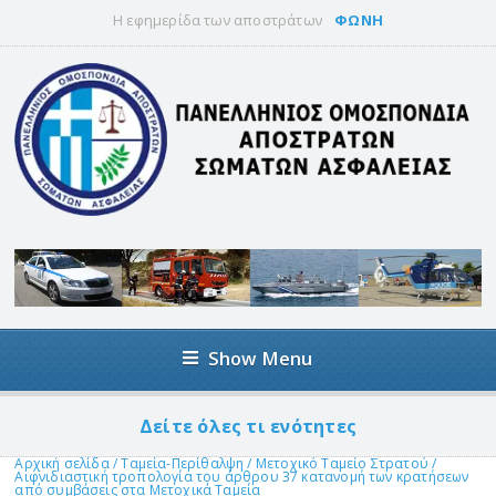
Η εφημερίδα των αποστράτων
ΦΩΝΗ
Show Menu
Δείτε όλες τι ενότητες
Αρχική σελίδα
/
Ταμεία-Περίθαλψη
/
Μετοχικό Ταμείο Στρατού
/
Αιφνιδιαστική τροπολογία του άρθρου 37 κατανομή των κρατήσεων
από συμβάσεις στα Μετοχικά Ταμεία