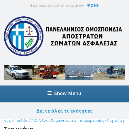
Η εφημερίδα των αποστράτων
ΦΩΝΗ
Show Menu
Δείτε όλες τι ενότητες
Αρχική σελίδα
/
Π.Ο.Α.Σ.Α.
/
Συγκεντρώσεις - Διαμαρτυρίες
/
Στη μνήμη
Στη μνήμη