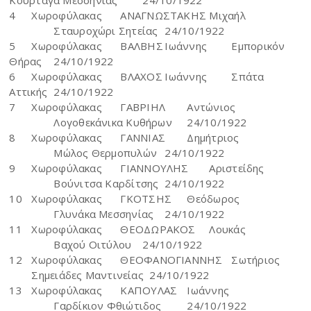
4
Χωροφύλακας
ΑΝΑΓΝΩΣΤΑΚΗΣ
Μιχαήλ
Σταυροχώρι Σητείας
24/10/1922
5
Χωροφύλακας
ΒΑΛΒΗΣ
Ιωάννης
Εμπορικόν
Θήρας
24/10/1922
6
Χωροφύλακας
ΒΛΑΧΟΣ
Ιωάννης
Σπάτα
Αττικής
24/10/1922
7
Χωροφύλακας
ΓΑΒΡΙΗΛ
Αντώνιος
Λογοθεκάνικα Κυθήρων
24/10/1922
8
Χωροφύλακας
ΓΑΝΝΙΑΣ
Δημήτριος
Μώλος Θερμοπυλών
24/10/1922
9
Χωροφύλακας
ΓΙΑΝΝΟΥΛΗΣ
Αριστείδης
Βούνιτσα Καρδίτσης
24/10/1922
10
Χωροφύλακας
ΓΚΟΤΣΗΣ
Θεόδωρος
Γλυνάκα Μεσσηνίας
24/10/1922
11
Χωροφύλακας
ΘΕΟΔΩΡΑΚΟΣ
Λουκάς
Βαχού Οιτύλου
24/10/1922
12
Χωροφύλακας
ΘΕΟΦΑΝΟΓΙΑΝΝΗΣ
Σωτήριος
Σημειάδες Μαντινείας 24/10/1922
13
Χωροφύλακας
ΚΑΠΟΥΛΑΣ
Ιωάννης
Γαρδίκιον Φθιώτιδος
24/10/1922