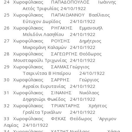
24
Χωροφύλακας
ΠΑΠΑΔΟΠΟΥΛΟΣ
Ιωάννης
Αετός Τριφυλίας
24/10/1922
25
Χωροφύλακας
ΠΑΠΑΙΩΑΝΝΟΥ
Βασίλειος
Εύτυχον Δωρίδος
24/10/1922
26
Χωροφύλακας
ΡΗΓΑΚΗΣ
Εμμανουήλ
Μελιδόνι Λασηθίου
24/10/1922
27
Χωροφύλακας
ΡΟΥΣΗΣ
Δημήτριος
Μικρομάνη Καλαμών
24/10/1922
28
Χωροφύλακας
ΣΑΓΕΩΡΓΗΣ
Θεόδωρος
Μουσταφούλι Τριχωνίας
24/10/1922
29
Χωροφύλακας
ΣΑΛΜΑΣ
Γεώργιος
Τσερινίτσα Β Ηπείρου
24/10/1922
30
Χωροφύλακας
ΣΑΡΡΗΣ
Γεώργιος
Αγραίοι Ευρυτανίας
24/10/1922
31
Χωροφύλακας
ΣΙΝΑΝΗΣ
Νικόλαος
Δηφησιώρι Φωκίδος
24/10/1922
32
Χωροφύλακας
ΤΡΙΑΝΤΑΡΗΣ
Χρήστος
Γραλίτα Τρικάλων
24/10/1922
33
Χωροφύλακας
ΦΕΚΑΣ
Θεόδωρος
'Αργιμον
Λαμίας
24/10/1922
34
Χωροφύλακας
ΧΑΤΖΗΣ
Νικόλαος
Χάσια