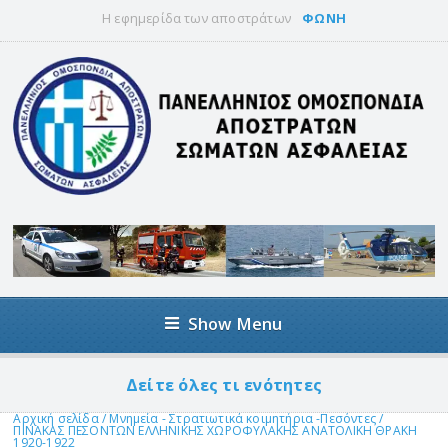
Η εφημερίδα των αποστράτων
ΦΩΝΗ
Show Menu
Δείτε όλες τι ενότητες
Αρχική σελίδα
/
Μνημεία - Στρατιωτικά κοιμητήρια -Πεσόντες
/
ΠΙΝΑΚΑΣ ΠΕΣΟΝΤΩΝ ΕΛΛΗΝΙΚΗΣ ΧΩΡΟΦΥΛΑΚΗΣ ΑΝΑΤΟΛΙΚΗ ΘΡΑΚΗ
1920-1922