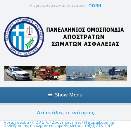
Η εφημερίδα των αποστράτων
ΦΩΝΗ
Show Menu
Δείτε όλες τι ενότητες
Αρχική σελίδα
/
Π.Ο.Α.Σ.Α.
/
Δραστηριότητες
/
Η παρέμβαση της
Προέδρου της Βουλής σε επικεφαλής Μέτρων Τάξης 20-5-2015