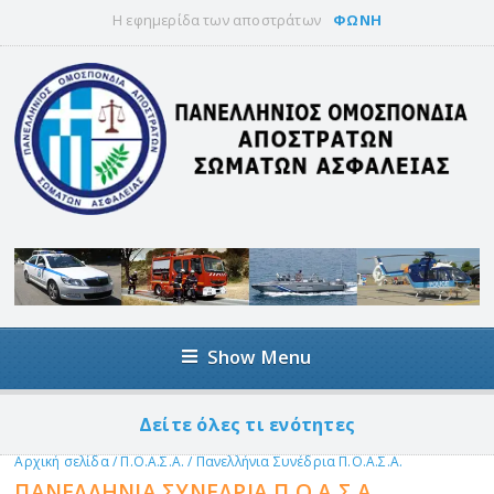
Η εφημερίδα των αποστράτων
ΦΩΝΗ
Show Menu
Δείτε όλες τι ενότητες
Αρχική σελίδα
/
Π.Ο.Α.Σ.Α.
/
Πανελλήνια Συνέδρια Π.Ο.Α.Σ.Α.
ΠΑΝΕΛΛΉΝΙΑ ΣΥΝΈΔΡΙΑ Π.Ο.Α.Σ.Α.