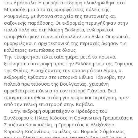
του Δράκουλα. Η ημερήσια εκδρομή ολοκληρώθηκε στο
Μπρασόβ, μια από τις ομορφότερες πόλεις της
Ρουμανίας, με έντονα στοιχεία της τευτονικής και
σαξονικής παράδοσης. Οι εκδρομείς περιηγήθηκαν στην
παλιά πόλη και στη Μαύρη Εκκλησία, ενώ αρκετοί
προμηθεύτηκαν τα γνωστά καλλυντικά Aslan. Οι φυσικές
ομορφιές και η αρχιτεκτονική της περιοχής άφησαν τις
καλύτερες εντυπώσεις σε όλους.
Την τέταρτη και τελευταία ημέρα, μετά το πρωινό,
ξεκίνησε η επιστροφή προς την Ελλάδα μέσω της Γέφυρας
της Φιλίας. Διασχίζοντας την οροσειρά του Αίμου, οι
εκδρομείς έφθασαν στο ιστορικό Βέλικο Τάρνοβο, την
παλαιά πρωτεύουσα της Βουλγαρίας, χτισμένη
αμφιθεατρικά πάνω από τον ποταμό Γιάντρα. Εκεί
πραγματοποιήθηκε στάση για γεύμα και περιήγηση, πριν
από την τελική επιστροφή στην Καβάλα.
Στην εκδρομή συμμετείχαν ο Πρόεδρος του
Συνδέσμου κ. Ηλίας Κιόσσες, η Οργανωτική Γραμματέας κ.
Σουζάνα Κουκουζέλη, η Γραμματέας κ. Αλεξάνδρα
Καρακλή-Καζανίδου, το μέλος και Νομικός Σύμβουλος