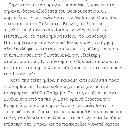
Τη δεύτερη ημέρα πραγματοποιήθηκε ξενάγηση στα
σημαντικότερα αξιοθέατα του Βουκουρεστίου. Οι
συμμετέχοντες επισκέφθηκαν την Αψίδα του Θριάμβου,
το εντυπωσιακό Παλάτι της Βουλής, το δεύτερο
μεγαλύτερο διοικητικό κτίριο στον κόσμο μετά το
Πεντάγωνο, το περίφημο Ατενέουμ, το Ορθόδοξο
Πατριαρχείο και την Ελληνική Εκκλησία. Η περιήγηση
ολοκληρώθηκε στο ιστορικό κέντρο της πόλης, το οποίο
εντυπωσίασε με τη ζωντάνια και την ιδιαίτερη
ατμόσφαιρά του. Το απόγευμα οι εκδρομείς απόλαυσαν
περίπατο στο πάρκο Χεραστράου και καφέ στο φημισμένο
Hard Rock Cafe.
Κατά την τρίτη ημέρα, η εκδρομή κατευθύνθηκε προς
την καρδιά της Τρανσυλβανίας, διασχίζοντας την
πανέμορφη κοιλάδα Πράχοβα. Πρώτος σταθμός ήταν η
Σινάια, ένα από τα πιο γνωστά ορεινά θέρετρα της
Ρουμανίας, όπου οι συμμετέχοντες επισκέφθηκαν το
ιστορικό μοναστήρι και το εντυπωσιακό θερινό ανάκτορο
Πέλες του βασιλιά Καρόλου Α΄. Στη συνέχεια ακολούθησε
επίσκεψη στο Μπραν και το παγκοσμίως γνωστό κάστρο