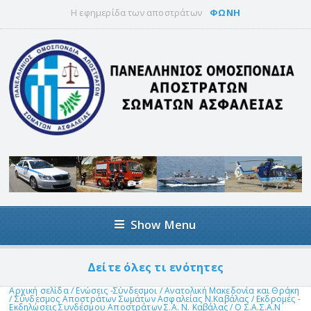
Η εφημερίδα των αποστράτων
ΦΩΝΗ
Show Menu
Δείτε όλες τι ενότητες
Αρχική σελίδα
/
Ενώσεις -Σύνδεσμοι
/
Ανατολική Μακεδονία και Θράκη
/
Σύνδεσμος Αποστράτων Σωμάτων Ασφαλείας Ν.Καβάλας
/
Εκδρομές -
Εκδηλώσεις Συνδέσμου Αποστράτων Σ.Α. Ν. Καβάλας
/
Ο Σ.Α.Σ.Α.Ν