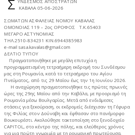
Σ
ΥΝΔΕΣΜΟΣ ΑΠΟΣΤΡΑΤΩΝ
ΚΑΒΑΛΑ 05-06-2026
ΣΩΜΑΤΩΝ ΑΣΦΑΛΕΙΑΣ ΝΟΜΟΥ ΚΑΒΑΛΑΣ
ΟΜΟΝΟΙΑΣ 119 – 2ος ΟΡΟΦΟΣ Τ.Κ.65403
ΜΕΓΑΡΟ ΑΣΤΥΝΟΜΙΑΣ
ΤΗΛ.2510-834231 ΚΙΝ.6944385983
e-mail sasa.kavalas@gmail.com
ΔΕΛΤΙΟ ΤΥΠΟΥ
Πραγματοποιήθηκε με μεγάλη επιτυχία η
προγραμματισμένη τετραήμερη εκδρομή του Συνδέσμου
μας στη Ρουμανία, κατά το τετραήμερο του Αγίου
Πνεύματος, από τις 29 Μαΐου έως την 1η Ιουνίου 2026.
Η αναχώρηση πραγματοποιήθηκε τις πρώτες πρωινές
ώρες της 29ης Μαΐου από την Καβάλα, με προορισμό τη
Ρουμανία μέσω Βουλγαρίας. Μετά από ενδιάμεσες
στάσεις για ξεκούραση, οι εκδρομείς διέσχισαν τη Γέφυρα
της Φιλίας στον Δούναβη και έφθασαν στο πανέμορφο
Βουκουρέστι. Ακολούθησε τακτοποίηση στο ξενοδοχείο
CAPITOL, στο κέντρο της πόλης, και ελεύθερος χρόνος
για μια πρώτη γνωριμία με τη ρουμανική πρωτεύουσα.