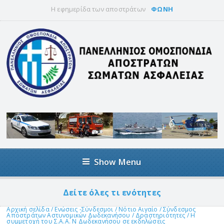
Η εφημερίδα των αποστράτων
ΦΩΝΗ
Show Menu
Δείτε όλες τι ενότητες
Αρχική σελίδα
/
Ενώσεις -Σύνδεσμοι
/
Νότιο Αιγαίο
/
Σύνδεσμος
Αποστράτων Αστυνομικών Δωδεκανήσου
/
Δραστηριότητες
/
Η
συμμετοχή του Σ.Α.Α. Ν Δωδεκανήσου σε εκδηλώσεις