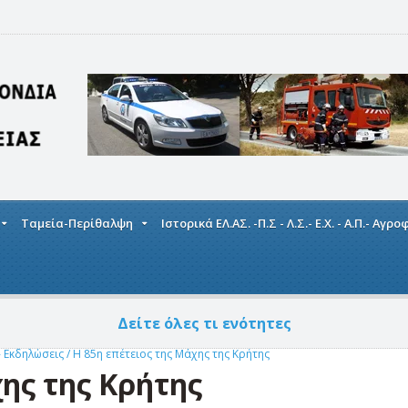
Ταμεία-Περίθαλψη
Ιστορικά ΕΛ.ΑΣ. -Π.Σ - Λ.Σ.- Ε.Χ. - Α.Π.- Αγρ
Δείτε όλες τι ενότητες
- Εκδηλώσεις
/
Η 85η επέτειος της Μάχης της Κρήτης
ης της Κρήτης