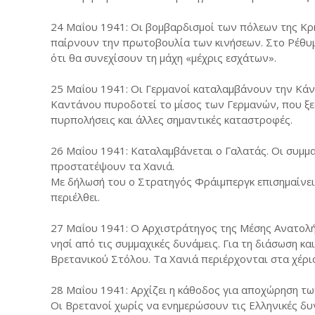
24 Μαΐου 1941: Οι βομβαρδισμοί των πόλεων της Κρή
παίρνουν την πρωτοβουλία των κινήσεων. Στο Ρέθυμ
ότι θα συνεχίσουν τη μάχη «μέχρις εσχάτων».
25 Μαΐου 1941: Οι Γερμανοί καταλαμβάνουν την Κάν
Καντάνου πυροδοτεί το μίσος των Γερμανών, που ξεσ
πυρπολήσεις και άλλες σημαντικές καταστροφές.
26 Μαΐου 1941: Καταλαμβάνεται ο Γαλατάς. Οι συμμα
προστατέψουν τα Χανιά.
Με δήλωσή του ο Στρατηγός Φράιμπεργκ επισημαίνει
περιέλθει.
27 Μαΐου 1941: Ο Αρχιστράτηγος της Μέσης Ανατολής
νησί από τις συμμαχικές δυνάμεις. Για τη διάσωση κ
Βρετανικού Στόλου. Τα Χανιά περιέρχονται στα χέρι
28 Μαΐου 1941: Αρχίζει η κάθοδος για αποχώρηση τ
Οι Βρετανοί χωρίς να ενημερώσουν τις Ελληνικές δυ