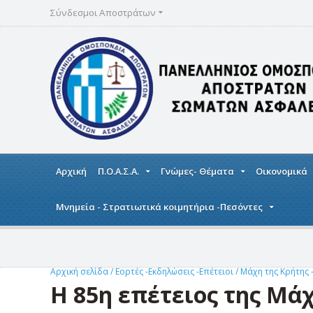
Σύνδεσμοι Αποστράτων
Αρχική
Π.Ο.Α.Σ.Α.
Γνώμες- Θέματα
Οικονομικά
Μνημεία - Στρατιωτικά κοιμητήρια -Πεσόντες
Αρχική σελίδα
/
Εορτές -Εκδηλώσεις -Επέτειοι
/
Μάχη της Κρήτης 
Η 85η επέτειος της Μάχ