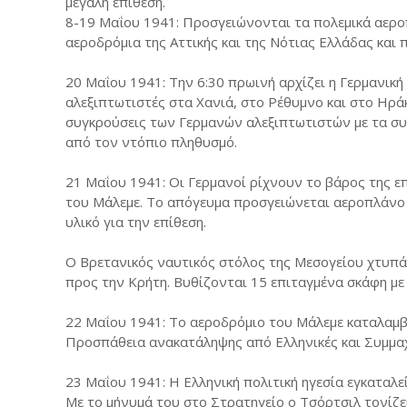
μεγάλη επίθεση.
8-19 Μαΐου 1941: Προσγειώνονται τα πολεμικά αερο
αεροδρόμια της Αττικής και της Νότιας Ελλάδας και 
20 Μαΐου 1941: Την 6:30 πρωινή αρχίζει η Γερμανική
αλεξιπτωτιστές στα Χανιά, στο Ρέθυμνο και στο Ηρά
συγκρούσεις των Γερμανών αλεξιπτωτιστών με τα συ
από τον ντόπιο πληθυσμό.
21 Μαΐου 1941: Οι Γερμανοί ρίχνουν το βάρος της 
του Μάλεμε. Το απόγευμα προσγειώνεται αεροπλάνο μ
υλικό για την επίθεση.
Ο Βρετανικός ναυτικός στόλος της Μεσογείου χτυπά
προς την Κρήτη. Βυθίζονται 15 επιταγμένα σκάφη μ
22 Μαΐου 1941: Το αεροδρόμιο του Μάλεμε καταλαμβ
Προσπάθεια ανακατάληψης από Ελληνικές και Συμμαχι
23 Μαΐου 1941: Η Ελληνική πολιτική ηγεσία εγκαταλεί
Με το μήνυμά του στο Στρατηγείο ο Τσόρτσιλ τονίζει